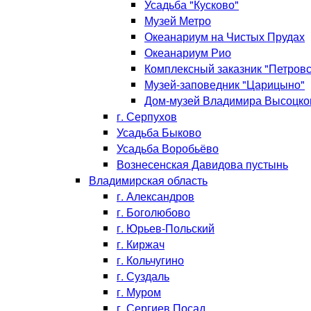
Усадьба "Кусково"
Музей Метро
Океанариум на Чистых Прудах
Океанариум Рио
Комплексный заказник "Петровс
Музей-заповедник "Царицыно"
Дом-музей Владимира Высоцко
г. Серпухов
Усадьба Быково
Усадьба Воробьёво
Вознесенская Давидова пустынь
Владимирская область
г. Александров
г. Боголюбово
г. Юрьев-Польский
г. Киржач
г. Кольчугино
г. Суздаль
г. Муром
г. Сергиев Посад