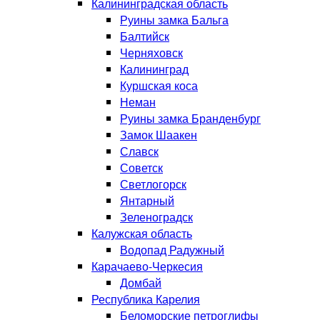
Калининградская область
Руины замка Бальга
Балтийск
Черняховск
Калининград
Куршская коса
Неман
Руины замка Бранденбург
Замок Шаакен
Славск
Советск
Светлогорск
Янтарный
Зеленоградск
Калужская область
Водопад Радужный
Карачаево-Черкесия
Домбай
Республика Карелия
Беломорские петроглифы