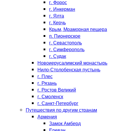
г. Форос
г. Инкерман
г. Ялта
г. Керчь
Крым, Мраморная пещера
п. Пионерское
г. Севастополь
г. Симферополь
г. Судак
Новоиерусалимский монастырь
Нило-Столобенская пустынь
г. Плес
г. Рязань
г. Ростов Великий
г. Смоленск
г. Санкт-Петербург
Путешествия по другим странам
Армения
Замок Амберд
Ереван