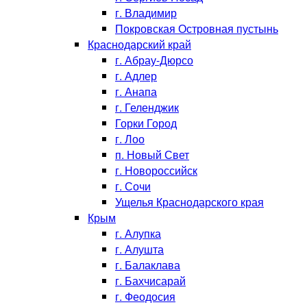
г. Владимир
Покровская Островная пустынь
Краснодарский край
г. Абрау-Дюрсо
г. Адлер
г. Анапа
г. Геленджик
Горки Город
г. Лоо
п. Новый Свет
г. Новороссийск
г. Сочи
Ущелья Краснодарского края
Крым
г. Алупка
г. Алушта
г. Балаклава
г. Бахчисарай
г. Феодосия