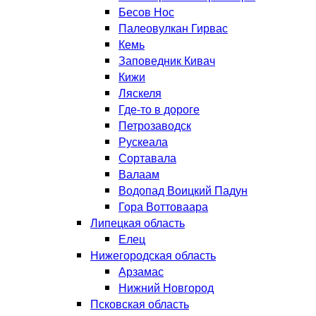
Бесов Нос
Палеовулкан Гирвас
Кемь
Заповедник Кивач
Кижи
Ляскеля
Где-то в дороге
Петрозаводск
Рускеала
Сортавала
Валаам
Водопад Воицкий Падун
Гора Воттоваара
Липецкая область
Елец
Нижегородская область
Арзамас
Нижний Новгород
Псковская область