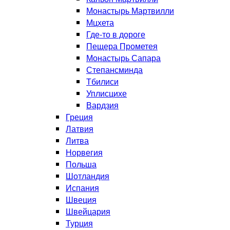
Монастырь Мартвилли
Мцхета
Где-то в дороге
Пещера Прометея
Монастырь Сапара
Степансминда
Тбилиси
Уплисцихе
Вардзия
Греция
Латвия
Литва
Норвегия
Польша
Шотландия
Испания
Швеция
Швейцария
Турция