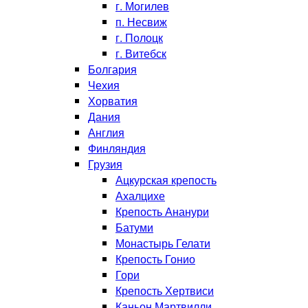
г. Могилев
п. Несвиж
г. Полоцк
г. Витебск
Болгария
Чехия
Хорватия
Дания
Англия
Финляндия
Грузия
Ацкурская крепость
Ахалцихе
Крепость Ананури
Батуми
Монастырь Гелати
Крепость Гонио
Гори
Крепость Хертвиси
Каньон Мартвилли