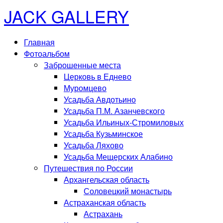
JACK GALLERY
Главная
Фотоальбом
Заброшенные места
Церковь в Еднево
Муромцево
Усадьба Авдотьино
Усадьба П.М. Азанчевского
Усадьба Ильиных-Стромиловых
Усадьба Кузьминское
Усадьба Ляхово
Усадьба Мещерских Алабино
Путешествия по России
Архангельская область
Соловецкий монастырь
Астраханская область
Астрахань