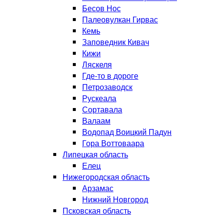
Бесов Нос
Палеовулкан Гирвас
Кемь
Заповедник Кивач
Кижи
Ляскеля
Где-то в дороге
Петрозаводск
Рускеала
Сортавала
Валаам
Водопад Воицкий Падун
Гора Воттоваара
Липецкая область
Елец
Нижегородская область
Арзамас
Нижний Новгород
Псковская область