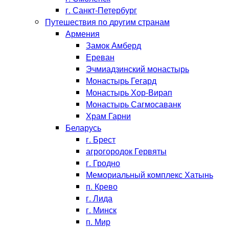
г. Санкт-Петербург
Путешествия по другим странам
Армения
Замок Амберд
Ереван
Эчмиадзинский монастырь
Монастырь Гегард
Монастырь Хор-Вирап
Монастырь Сагмосаванк
Храм Гарни
Беларусь
г. Брест
агрогородок Гервяты
г. Гродно
Мемориальный комплекс Хатынь
п. Крево
г. Лида
г. Минск
п. Мир