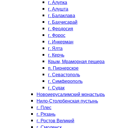
г. Алупка
г. Алушта
г. Балаклава
г. Бахчисарай
г. Феодосия
г. Форос
г. Инкерман
г. Ялта
г. Керчь
Крым, Мраморная пещера
п. Пионерское
г. Севастополь
г. Симферополь
г. Судак
Новоиерусалимский монастырь
Нило-Столобенская пустынь
г. Плес
г. Рязань
г. Ростов Великий
г. Смоленск