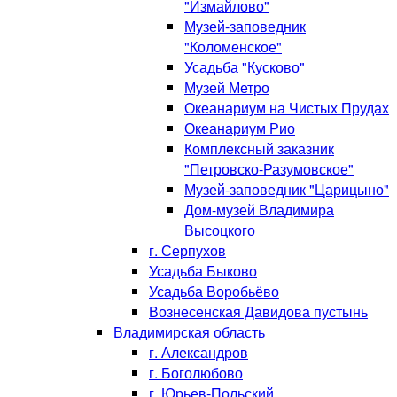
"Измайлово"
Музей-заповедник
"Коломенское"
Усадьба "Кусково"
Музей Метро
Океанариум на Чистых Прудах
Океанариум Рио
Комплексный заказник
"Петровско-Разумовское"
Музей-заповедник "Царицыно"
Дом-музей Владимира
Высоцкого
г. Серпухов
Усадьба Быково
Усадьба Воробьёво
Вознесенская Давидова пустынь
Владимирская область
г. Александров
г. Боголюбово
г. Юрьев-Польский