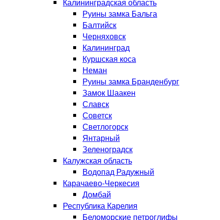
Калининградская область
Руины замка Бальга
Балтийск
Черняховск
Калининград
Куршская коса
Неман
Руины замка Бранденбург
Замок Шаакен
Славск
Советск
Светлогорск
Янтарный
Зеленоградск
Калужская область
Водопад Радужный
Карачаево-Черкесия
Домбай
Республика Карелия
Беломорские петроглифы