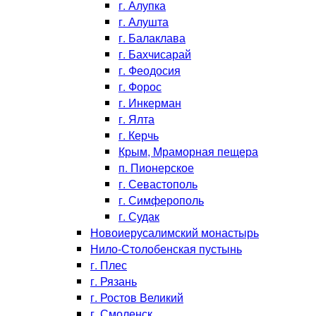
г. Алупка
г. Алушта
г. Балаклава
г. Бахчисарай
г. Феодосия
г. Форос
г. Инкерман
г. Ялта
г. Керчь
Крым, Мраморная пещера
п. Пионерское
г. Севастополь
г. Симферополь
г. Судак
Новоиерусалимский монастырь
Нило-Столобенская пустынь
г. Плес
г. Рязань
г. Ростов Великий
г. Смоленск