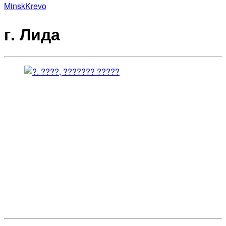
Minsk
Krevo
г. Лида