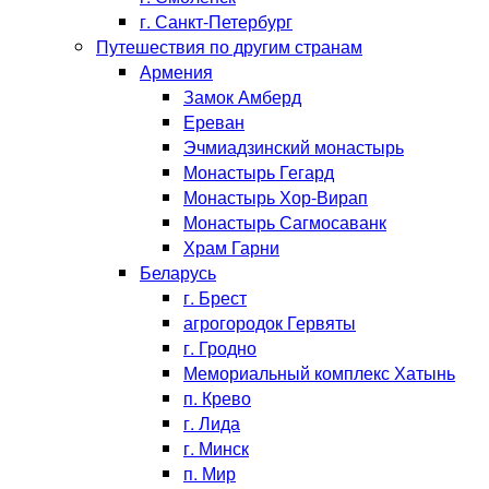
г. Санкт-Петербург
Путешествия по другим странам
Армения
Замок Амберд
Ереван
Эчмиадзинский монастырь
Монастырь Гегард
Монастырь Хор-Вирап
Монастырь Сагмосаванк
Храм Гарни
Беларусь
г. Брест
агрогородок Гервяты
г. Гродно
Мемориальный комплекс Хатынь
п. Крево
г. Лида
г. Минск
п. Мир