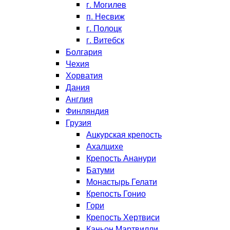
г. Могилев
п. Несвиж
г. Полоцк
г. Витебск
Болгария
Чехия
Хорватия
Дания
Англия
Финляндия
Грузия
Ацкурская крепость
Ахалцихе
Крепость Ананури
Батуми
Монастырь Гелати
Крепость Гонио
Гори
Крепость Хертвиси
Каньон Мартвилли