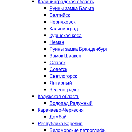
Калининградская область
Руины замка Бальга
Балтийск
Черняховск
Калининград
Куршская коса
Неман
Руины замка Бранденбург
Замок Шаакен
Славск
Советск
Светлогорск
Янтарный
Зеленоградск
Калужская область
Водопад Радужный
Карачаево-Черкесия
Домбай
Республика Карелия
Беломорские петроглифы