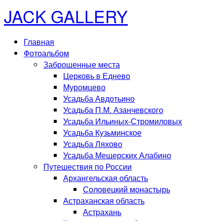
JACK GALLERY
Главная
Фотоальбом
Заброшенные места
Церковь в Еднево
Муромцево
Усадьба Авдотьино
Усадьба П.М. Азанчевского
Усадьба Ильиных-Стромиловых
Усадьба Кузьминское
Усадьба Ляхово
Усадьба Мещерских Алабино
Путешествия по России
Архангельская область
Соловецкий монастырь
Астраханская область
Астрахань