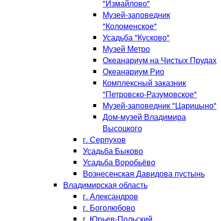
"Измайлово"
Музей-заповедник
"Коломенское"
Усадьба "Кусково"
Музей Метро
Океанариум на Чистых Прудах
Океанариум Рио
Комплексный заказник
"Петровско-Разумовское"
Музей-заповедник "Царицыно"
Дом-музей Владимира
Высоцкого
г. Серпухов
Усадьба Быково
Усадьба Воробьёво
Вознесенская Давидова пустынь
Владимирская область
г. Александров
г. Боголюбово
г. Юрьев-Польский