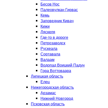
Бесов Нос
Палеовулкан Гирвас
Кемь
Заповедник Кивач
Кижи
Ляскеля
Где-то в дороге
Петрозаводск
Рускеала
Сортавала
Валаам
Водопад Воицкий Падун
Гора Воттоваара
Липецкая область
Елец
Нижегородская область
Арзамас
Нижний Новгород
Псковская область