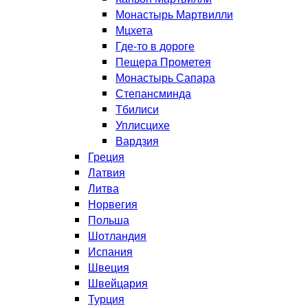
Монастырь Мартвилли
Мцхета
Где-то в дороге
Пещера Прометея
Монастырь Сапара
Степансминда
Тбилиси
Уплисцихе
Вардзия
Греция
Латвия
Литва
Норвегия
Польша
Шотландия
Испания
Швеция
Швейцария
Турция