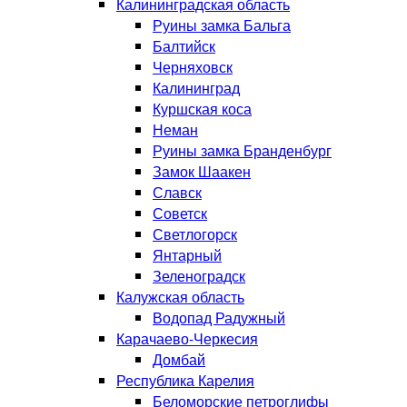
Калининградская область
Руины замка Бальга
Балтийск
Черняховск
Калининград
Куршская коса
Неман
Руины замка Бранденбург
Замок Шаакен
Славск
Советск
Светлогорск
Янтарный
Зеленоградск
Калужская область
Водопад Радужный
Карачаево-Черкесия
Домбай
Республика Карелия
Беломорские петроглифы