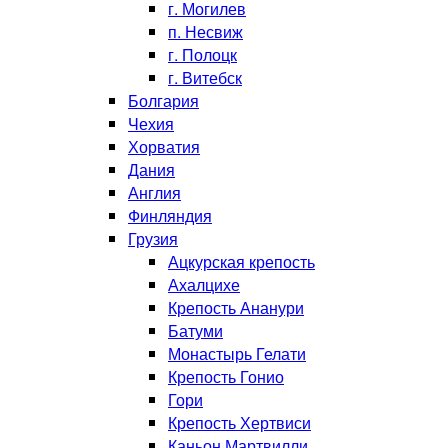
г. Могилев
п. Несвиж
г. Полоцк
г. Витебск
Болгария
Чехия
Хорватия
Дания
Англия
Финляндия
Грузия
Ацкурская крепость
Ахалцихе
Крепость Ананури
Батуми
Монастырь Гелати
Крепость Гонио
Гори
Крепость Хертвиси
Каньон Мартвилли