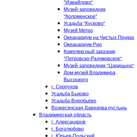
"Измайлово"
Музей-заповедник
"Коломенское"
Усадьба "Кусково"
Музей Метро
Океанариум на Чистых Прудах
Океанариум Рио
Комплексный заказник
"Петровско-Разумовское"
Музей-заповедник "Царицыно"
Дом-музей Владимира
Высоцкого
г. Серпухов
Усадьба Быково
Усадьба Воробьёво
Вознесенская Давидова пустынь
Владимирская область
г. Александров
г. Боголюбово
г. Юрьев-Польский