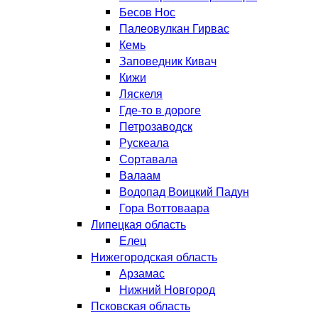
Бесов Нос
Палеовулкан Гирвас
Кемь
Заповедник Кивач
Кижи
Ляскеля
Где-то в дороге
Петрозаводск
Рускеала
Сортавала
Валаам
Водопад Воицкий Падун
Гора Воттоваара
Липецкая область
Елец
Нижегородская область
Арзамас
Нижний Новгород
Псковская область