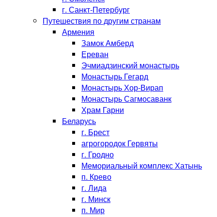
г. Санкт-Петербург
Путешествия по другим странам
Армения
Замок Амберд
Ереван
Эчмиадзинский монастырь
Монастырь Гегард
Монастырь Хор-Вирап
Монастырь Сагмосаванк
Храм Гарни
Беларусь
г. Брест
агрогородок Гервяты
г. Гродно
Мемориальный комплекс Хатынь
п. Крево
г. Лида
г. Минск
п. Мир