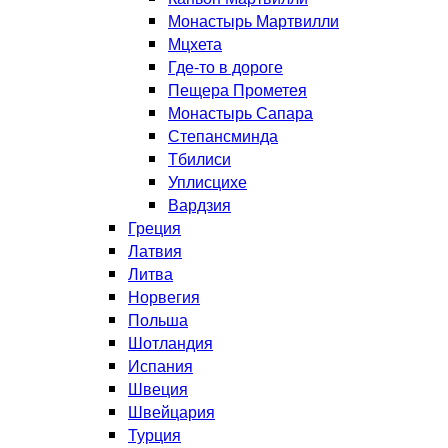
Монастырь Мартвилли
Мцхета
Где-то в дороге
Пещера Прометея
Монастырь Сапара
Степансминда
Тбилиси
Уплисцихе
Вардзия
Греция
Латвия
Литва
Норвегия
Польша
Шотландия
Испания
Швеция
Швейцария
Турция