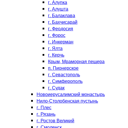
г. Алупка
г. Алушта
г. Балаклава
г. Бахчисарай
г. Феодосия
г. Форос
г. Инкерман
г. Ялта
г. Керчь
Крым, Мраморная пещера
п. Пионерское
г. Севастополь
г. Симферополь
г. Судак
Новоиерусалимский монастырь
Нило-Столобенская пустынь
г. Плес
г. Рязань
г. Ростов Великий
г. Смоленск