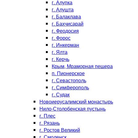
г. Алупка
г. Алушта
г. Балаклава
г. Бахчисарай
г. Феодосия
г. Форос
г. Инкерман
г. Ялта
г. Керчь
Крым, Мраморная пещера
п. Пионерское
г. Севастополь
г. Симферополь
г. Судак
Новоиерусалимский монастырь
Нило-Столобенская пустынь
г. Плес
г. Рязань
г. Ростов Великий
г. Смоленск