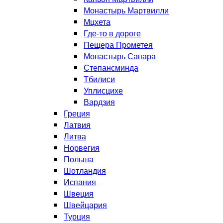
Монастырь Мартвилли
Мцхета
Где-то в дороге
Пещера Прометея
Монастырь Сапара
Степансминда
Тбилиси
Уплисцихе
Вардзия
Греция
Латвия
Литва
Норвегия
Польша
Шотландия
Испания
Швеция
Швейцария
Турция