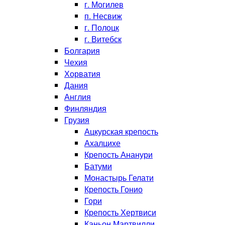
г. Могилев
п. Несвиж
г. Полоцк
г. Витебск
Болгария
Чехия
Хорватия
Дания
Англия
Финляндия
Грузия
Ацкурская крепость
Ахалцихе
Крепость Ананури
Батуми
Монастырь Гелати
Крепость Гонио
Гори
Крепость Хертвиси
Каньон Мартвилли