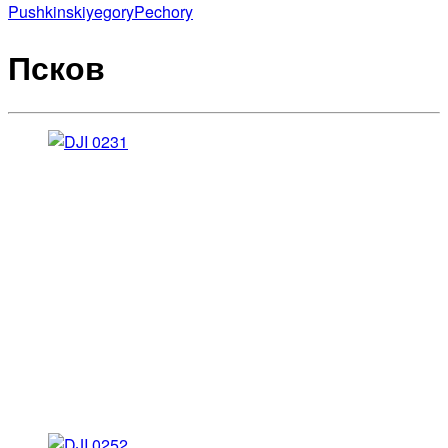
Pushkinskiyegory
Pechory
Псков