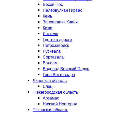
Бесов Нос
Палеовулкан Гирвас
Кемь
Заповедник Кивач
Кижи
Ляскеля
Где-то в дороге
Петрозаводск
Рускеала
Сортавала
Валаам
Водопад Воицкий Падун
Гора Воттоваара
Липецкая область
Елец
Нижегородская область
Арзамас
Нижний Новгород
Псковская область