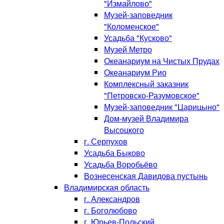
"Измайлово"
Музей-заповедник
"Коломенское"
Усадьба "Кусково"
Музей Метро
Океанариум на Чистых Прудах
Океанариум Рио
Комплексный заказник
"Петровско-Разумовское"
Музей-заповедник "Царицыно"
Дом-музей Владимира
Высоцкого
г. Серпухов
Усадьба Быково
Усадьба Воробьёво
Вознесенская Давидова пустынь
Владимирская область
г. Александров
г. Боголюбово
г. Юрьев-Польский