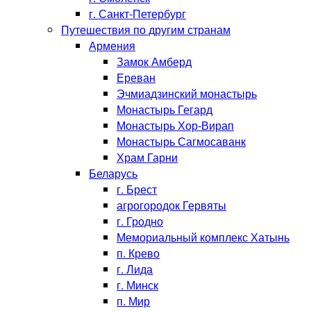
г. Санкт-Петербург
Путешествия по другим странам
Армения
Замок Амберд
Ереван
Эчмиадзинский монастырь
Монастырь Гегард
Монастырь Хор-Вирап
Монастырь Сагмосаванк
Храм Гарни
Беларусь
г. Брест
агрогородок Гервяты
г. Гродно
Мемориальный комплекс Хатынь
п. Крево
г. Лида
г. Минск
п. Мир