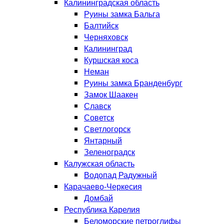
Калининградская область
Руины замка Бальга
Балтийск
Черняховск
Калининград
Куршская коса
Неман
Руины замка Бранденбург
Замок Шаакен
Славск
Советск
Светлогорск
Янтарный
Зеленоградск
Калужская область
Водопад Радужный
Карачаево-Черкесия
Домбай
Республика Карелия
Беломорские петроглифы