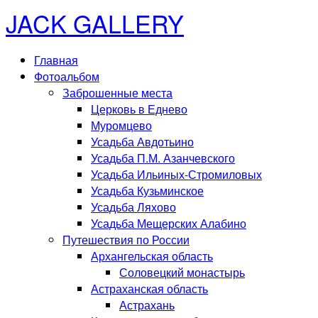
JACK GALLERY
Главная
Фотоальбом
Заброшенные места
Церковь в Еднево
Муромцево
Усадьба Авдотьино
Усадьба П.М. Азанчевского
Усадьба Ильиных-Стромиловых
Усадьба Кузьминское
Усадьба Ляхово
Усадьба Мещерских Алабино
Путешествия по России
Архангельская область
Соловецкий монастырь
Астраханская область
Астрахань